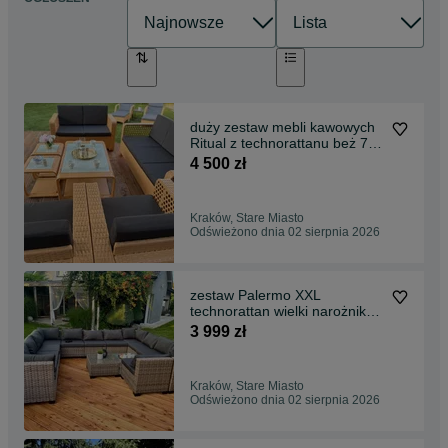
duży zestaw mebli kawowych
Ritual z technorattanu beż 7
osób sofa fotele , wygodne ,
4 500 zł
nowoczesne cube style yellow
miodowy zestaw mebli
ogrodowych
Kraków, Stare Miasto
Odświeżono dnia 02 sierpnia 2026
zestaw Palermo XXL
technorattan wielki narożnik
sofa pufa 2 kolory szare ,
3 999 zł
brązowe , cube style ,
nowoczesny zestaw mebli na
taras , do ogrodu 12 osób
Kraków, Stare Miasto
Odświeżono dnia 02 sierpnia 2026