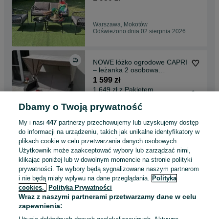
, sofa , fotel , fotele grube
materace nowoczesne
Warszawa, Mokotów
Odświeżono dnia 02 sierpnia 2026
NOWE łóżko ogrodowe CAPRI
– leżanka 2 osobowa
technorattan leżak na taras ,
1 599 zł
leżanka do igrodu , wygodna ,
1 649 zł z Pakietem
nowoczesna i daszkiem
Ochronnym
dachem rattan mocny
Dbamy o Twoją prywatność
Kraków, Stare Miasto
Odświeżono dnia 02 sierpnia 2026
My i nasi
447
partnerzy przechowujemy lub uzyskujemy dostęp
do informacji na urządzeniu, takich jak unikalne identyfikatory w
plikach cookie w celu przetwarzania danych osobowych.
leżak leżanka CAPRI sofa
Użytkownik może zaakceptować wybory lub zarządzać nimi,
pufa technorattan łóżko 2
klikając poniżej lub w dowolnym momencie na stronie polityki
kolory
1 599 zł
prywatności. Te wybory będą sygnalizowane naszym partnerom
i nie będą miały wpływu na dane przeglądania.
Polityka
cookies,
Polityka Prywatności
Gdańsk, Brzeźno
Wraz z naszymi partnerami przetwarzamy dane w celu
Odświeżono dnia 02 sierpnia 2026
zapewnienia: