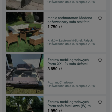
Odświeżono dnia 02 sierpnia 2026
meble technorattan Modena
beżowoszary sofa stół fotel
zestaw mebli
1 750 zł
Kraków, Łagiewniki-Borek Fałęcki
Odświeżono dnia 02 sierpnia 2026
Zestaw mebli ogrodowych
Porto XXL 2x sofa 4xfotel
4xława (p)
3 850 zł
Poznań, Chartowo
Odświeżono dnia 02 sierpnia 2026
Zestaw mebli ogrodowych
Porto sofa fotel ława (W) rama
aluminium , wygodny komplet
1 950 zł